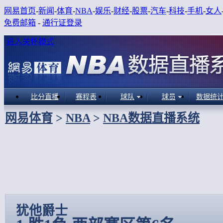
网易首页
-
新闻
-
体育
-
NBA
-
娱乐
-
财经
-
股票
-
汽车
-
科技
-
手机
-
女人
免费邮箱
-
通行证登录
进入关怀模式
比分直播
赛程表
球队
球员
数据统
网易体育
>
NBA
>
NBA数据直播系统
犹他爵士