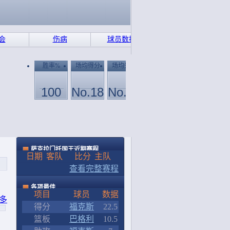
会
伤病
球员数据
胜率%
场均得分
场均失分
100
No.18
No.18
2胜0负
115分
0分
萨克拉门托国王近期赛程
日期
客队
比分
主队
查看完整赛程
各项最佳
项目
球员
数据
多
得分
福克斯
22.5
篮板
巴格利
10.5