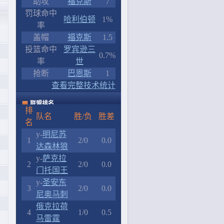
助攻
福克斯
7
罚球命中
哈利伯顿
1%
率
盖帽
福克斯
1.5
投篮命中
罗宾逊三
0.7%
率
世
抢断
巴恩斯
1
查看完整技术统计
联盟排名
排
队名
胜/负
胜差
名
y-
明尼苏
1
2/0
0.0
达森林狼
y-
萨克拉
2
2/0
0.0
门托国王
y-
圣安东
3
2/0
0.0
尼奥马刺
俄克拉荷
4
1/0
0.5
马雷霆