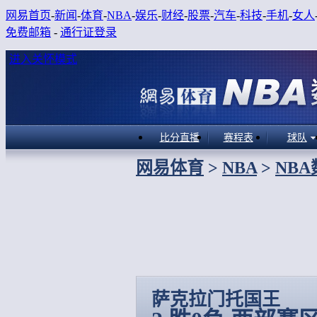
网易首页
-
新闻
-
体育
-
NBA
-
娱乐
-
财经
-
股票
-
汽车
-
科技
-
手机
-
女人
免费邮箱
-
通行证登录
进入关怀模式
比分直播
赛程表
球队
网易体育
>
NBA
>
NB
萨克拉门托国王