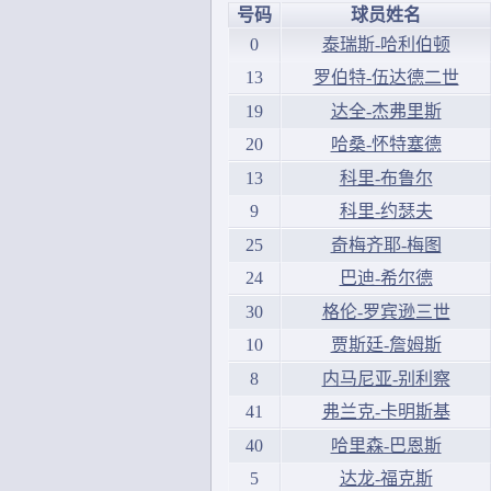
号码
球员姓名
0
泰瑞斯-哈利伯顿
13
罗伯特-伍达德二世
19
达全-杰弗里斯
20
哈桑-怀特塞德
13
科里-布鲁尔
9
科里-约瑟夫
25
奇梅齐耶-梅图
24
巴迪-希尔德
30
格伦-罗宾逊三世
10
贾斯廷-詹姆斯
8
内马尼亚-别利察
41
弗兰克-卡明斯基
40
哈里森-巴恩斯
5
达龙-福克斯