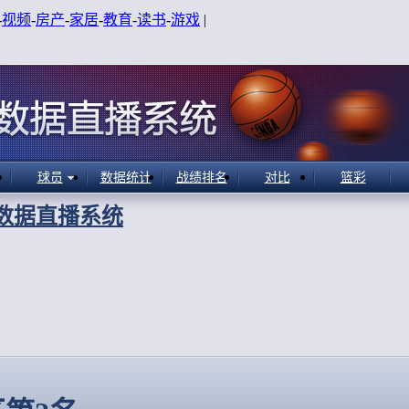
-
视频
-
房产
-
家居
-
教育
-
读书
-
游戏
|
球员
数据统计
战绩排名
对比
篮彩
A数据直播系统