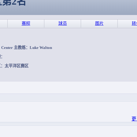
区第2名
赛程
球员
图片
转
 Center 主教练：Luke Walton
理：
区：太平洋区赛区
更