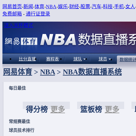
网易首页
-
新闻
-
体育
-
NBA
-
娱乐
-
财经
-
股票
-
汽车
-
科技
-
手机
-
女人
免费邮箱
-
通行证登录
进入关怀模式
比分直播
赛程表
球队
球员
数据统
网易体育
>
NBA
>
NBA数据直播系统
每日最佳
得分榜
更多
篮板榜
更多
常规赛最佳
球员技术排行