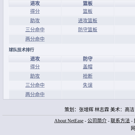
进攻
篮板
得分
篮板
助攻
进攻篮板
三分命中
防守篮板
两分命中
球队技术排行
进攻
防守
得分
盖帽
助攻
抢断
三分命中
失误
两分命中
策划：张增辉 林志霖 美术：高洁
About NetEase
-
公司简介
-
联系方法
-