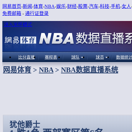
网易首页
-
新闻
-
体育
-
NBA
-
娱乐
-
财经
-
股票
-
汽车
-
科技
-
手机
-
女人
免费邮箱
-
通行证登录
进入关怀模式
比分直播
赛程表
球队
球员
数据统
网易体育
>
NBA
>
NBA数据直播系统
犹他爵士