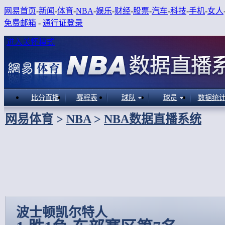
网易首页
-
新闻
-
体育
-
NBA
-
娱乐
-
财经
-
股票
-
汽车
-
科技
-
手机
-
女人
免费邮箱
-
通行证登录
进入关怀模式
比分直播
赛程表
球队
球员
数据统
网易体育
>
NBA
>
NBA数据直播系统
波士顿凯尔特人