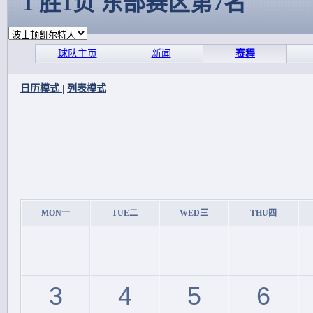
1 胜1负 东部赛区第7名
球队主页
新闻
赛程
日历模式
|
列表模式
MON一
TUE二
WED三
THU四
3
4
5
6