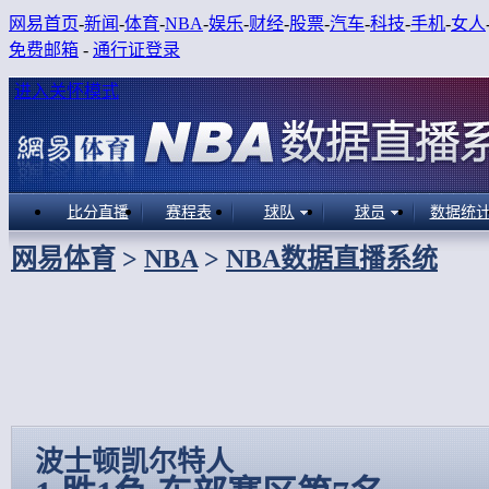
网易首页
-
新闻
-
体育
-
NBA
-
娱乐
-
财经
-
股票
-
汽车
-
科技
-
手机
-
女人
免费邮箱
-
通行证登录
进入关怀模式
比分直播
赛程表
球队
球员
数据统
网易体育
>
NBA
>
NBA数据直播系统
波士顿凯尔特人