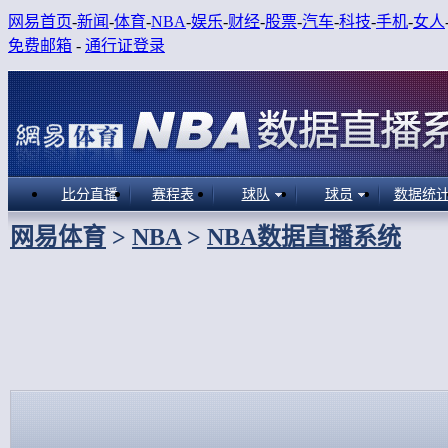
网易首页
-
新闻
-
体育
-
NBA
-
娱乐
-
财经
-
股票
-
汽车
-
科技
-
手机
-
女人
免费邮箱
-
通行证登录
比分直播
赛程表
球队
球员
数据统
网易体育
>
NBA
>
NBA数据直播系统