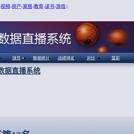
-
视频
-
房产
-
家居
-
教育
-
读书
-
游戏
|
球员
数据统计
战绩排名
对比
篮彩
A数据直播系统