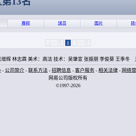
区第13名
赛程
球员
图片
转
上一页
1
下一页
增辉 林志霖 美术：高洁 技术：吴肇宣 张振朋 李俊葵 王季冬
e
-
公司简介
-
联系方法
-
招聘信息
-
客户服务
-
相关法律
-
网络
网易公司版权所有
©1997-2026