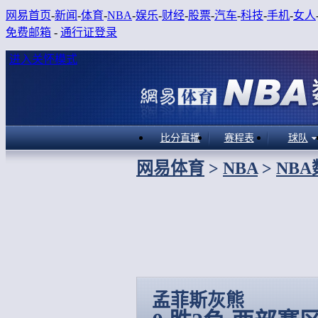
网易首页
-
新闻
-
体育
-
NBA
-
娱乐
-
财经
-
股票
-
汽车
-
科技
-
手机
-
女人
免费邮箱
-
通行证登录
进入关怀模式
比分直播
赛程表
球队
网易体育
>
NBA
>
NB
孟菲斯灰熊