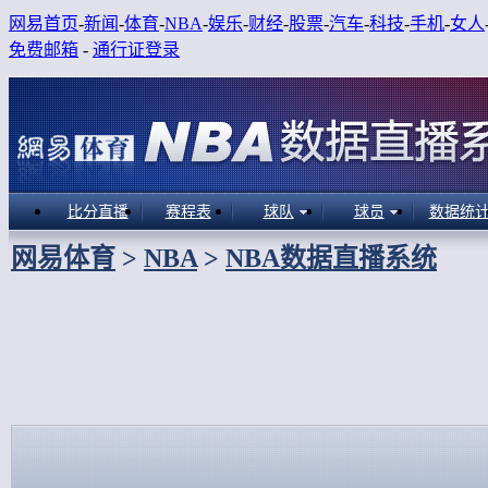
网易首页
-
新闻
-
体育
-
NBA
-
娱乐
-
财经
-
股票
-
汽车
-
科技
-
手机
-
女人
免费邮箱
-
通行证登录
比分直播
赛程表
球队
球员
数据统
网易体育
>
NBA
>
NBA数据直播系统