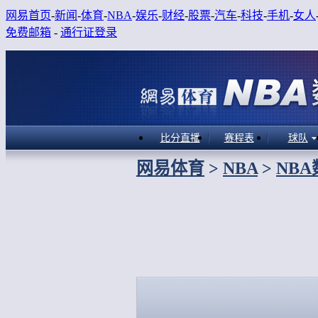
网易首页
-
新闻
-
体育
-
NBA
-
娱乐
-
财经
-
股票
-
汽车
-
科技
-
手机
-
女人
免费邮箱
-
通行证登录
比分直播
赛程表
球队
网易体育
>
NBA
>
NB