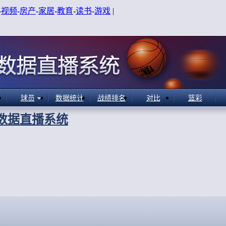
-
视频
-
房产
-
家居
-
教育
-
读书
-
游戏
|
球员
数据统计
战绩排名
对比
篮彩
A数据直播系统