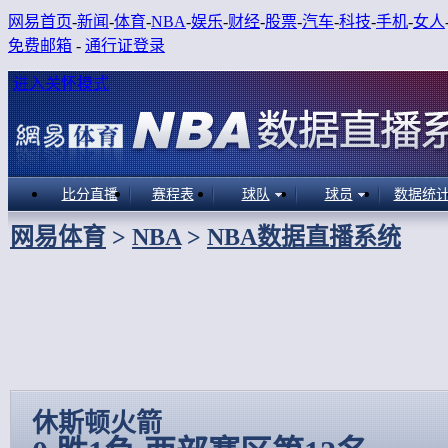
网易首页
-
新闻
-
体育
-
NBA
-
娱乐
-
财经
-
股票
-
汽车
-
科技
-
手机
-
女人
免费邮箱
-
通行证登录
进入关怀模式
比分直播
赛程表
球队
球员
数据统
网易体育
>
NBA
>
NBA数据直播系统
休斯顿火箭