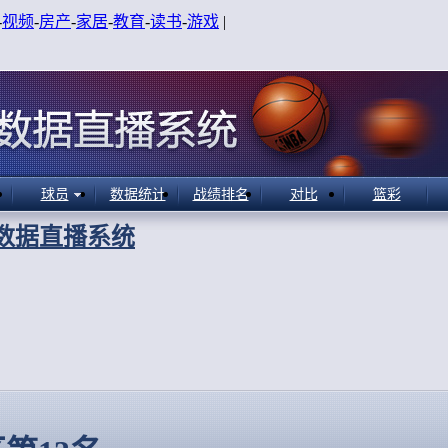
-
视频
-
房产
-
家居
-
教育
-
读书
-
游戏
|
球员
数据统计
战绩排名
对比
篮彩
A数据直播系统