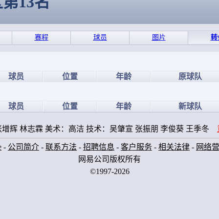
区第13名
赛程
球员
图片
转
球员
位置
年龄
原球队
球员
位置
年龄
新球队
增辉 林志霖 美术：高洁 技术：吴肇宣 张振朋 李俊葵 王季冬
e
-
公司简介
-
联系方法
-
招聘信息
-
客户服务
-
相关法律
-
网络
网易公司版权所有
©1997-2026