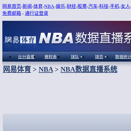
网易首页
-
新闻
-
体育
-
NBA
-
娱乐
-
财经
-
股票
-
汽车
-
科技
-
手机
-
女人
免费邮箱
-
通行证登录
比分直播
赛程表
球队
球员
数据统
网易体育
>
NBA
>
NBA数据直播系统