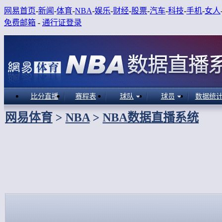
网易首页
-
新闻
-
体育
-
NBA
-
娱乐
-
财经
-
股票
-
汽车
-
科技
-
手机
-
女人
免费邮箱
-
通行证登录
比分直播
赛程表
球队
球员
数据统
网易体育
>
NBA
>
NBA数据直播系统