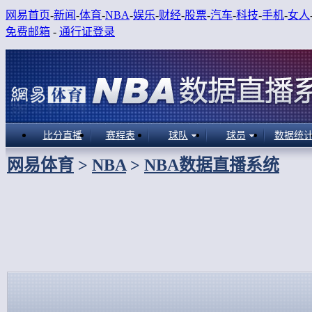
网易首页
-
新闻
-
体育
-
NBA
-
娱乐
-
财经
-
股票
-
汽车
-
科技
-
手机
-
女人
免费邮箱
-
通行证登录
比分直播
赛程表
球队
球员
数据统
网易体育
>
NBA
>
NBA数据直播系统