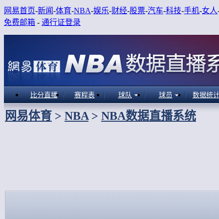
网易首页
-
新闻
-
体育
-
NBA
-
娱乐
-
财经
-
股票
-
汽车
-
科技
-
手机
-
女人
免费邮箱
-
通行证登录
比分直播
赛程表
球队
球员
数据统
网易体育
>
NBA
>
NBA数据直播系统