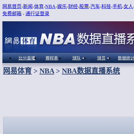
网易首页
-
新闻
-
体育
-
NBA
-
娱乐
-
财经
-
股票
-
汽车
-
科技
-
手机
-
女人
免费邮箱
-
通行证登录
比分直播
赛程表
球队
球员
数据统
网易体育
>
NBA
>
NBA数据直播系统