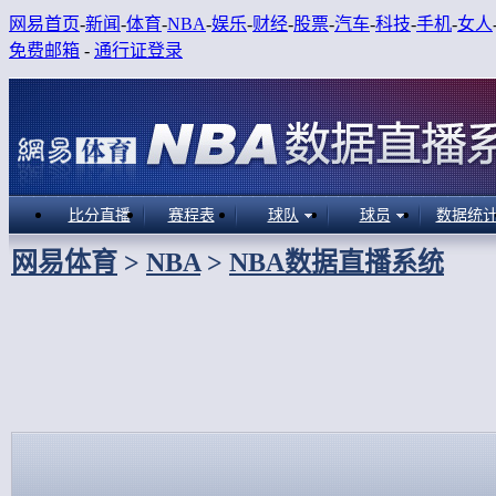
网易首页
-
新闻
-
体育
-
NBA
-
娱乐
-
财经
-
股票
-
汽车
-
科技
-
手机
-
女人
免费邮箱
-
通行证登录
比分直播
赛程表
球队
球员
数据统
网易体育
>
NBA
>
NBA数据直播系统