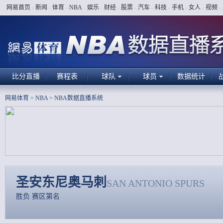
网易首页
-
新闻
-
体育
-
NBA
-
娱乐
-
财经
-
股票
-
汽车
-
科技
-
手机
-
女人
-
视频
-
比分直播
赛程表
球队
球员
数据统计
网易体育
>
NBA
>
NBA数据直播系统
圣安东尼奥马刺
SAN ANTONIO SPURS
胜负 赛区第名