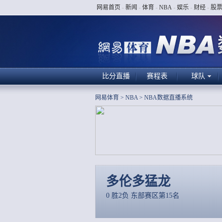
网易首页
-
新闻
-
体育
-
NBA
-
娱乐
-
财经
-
股
比分直播
赛程表
球队
网易体育
>
NBA
>
NBA数据直播系统
多伦多猛龙
0 胜2负 东部赛区第15名