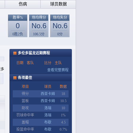
伤病
球员数据
胜率%
场均得分
场均失分
0
No.6
No.6
0胜2负
106.5分
0分
多伦多猛龙近期赛程
日期
客队
比分
主队
更多
查看完整赛程
各项最佳
项目
球员
数据
得分
西亚卡姆
18
篮板
西亚卡姆
10.5
助攻
洛瑞
10
罚球命中率
洛瑞
1%
盖帽
布歇
4.5
投篮命中率
布歇
0.7%