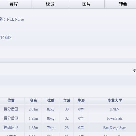
赛程
球员
图片
转会
练：Nick Nurse
洋区赛区
位置
身高
体重
年龄
生涯
毕业大学
得分后卫
2.01m
82kg
30
0年
UNLV
得分后卫
1.93m
86kg
32
0年
Iowa State
控球后卫
1.85m
79kg
28
0年
San Diego State