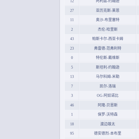
12
阿利兹-约翰逊
27
亚历克斯-莱恩
11
奥沙-布里塞特
2
杰伦-哈里斯
43
帕斯卡尔-西亚卡姆
23
弗雷德-范弗利特
0
特伦斯-戴维斯
5
斯坦利-约翰逊
13
马尔科姆-米勒
7
凯尔-洛瑞
3
OG-阿奴诺比
46
阿隆-贝恩斯
1
保罗-沃特森
18
渡边雄太
95
德安德烈-本布里