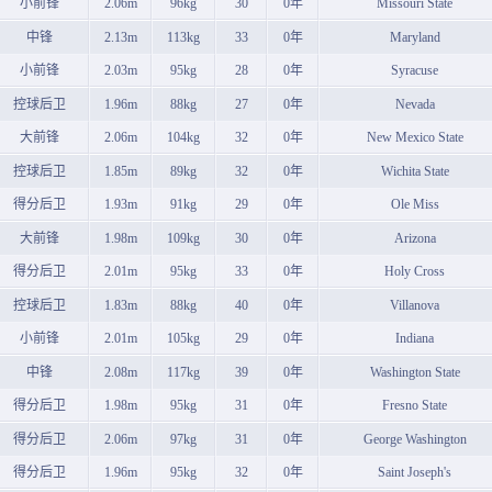
小前锋
2.06m
96kg
30
0年
Missouri State
中锋
2.13m
113kg
33
0年
Maryland
小前锋
2.03m
95kg
28
0年
Syracuse
控球后卫
1.96m
88kg
27
0年
Nevada
大前锋
2.06m
104kg
32
0年
New Mexico State
控球后卫
1.85m
89kg
32
0年
Wichita State
得分后卫
1.93m
91kg
29
0年
Ole Miss
大前锋
1.98m
109kg
30
0年
Arizona
得分后卫
2.01m
95kg
33
0年
Holy Cross
控球后卫
1.83m
88kg
40
0年
Villanova
小前锋
2.01m
105kg
29
0年
Indiana
中锋
2.08m
117kg
39
0年
Washington State
得分后卫
1.98m
95kg
31
0年
Fresno State
得分后卫
2.06m
97kg
31
0年
George Washington
得分后卫
1.96m
95kg
32
0年
Saint Joseph's