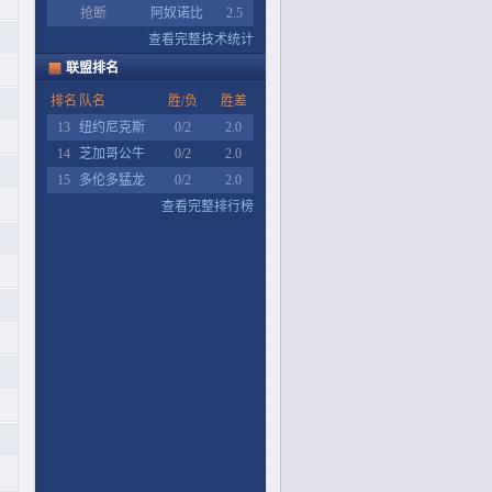
抢断
阿奴诺比
2.5
查看完整技术统计
联盟排名
排名
队名
胜/负
胜差
13
纽约尼克斯
0/2
2.0
14
芝加哥公牛
0/2
2.0
15
多伦多猛龙
0/2
2.0
查看完整排行榜