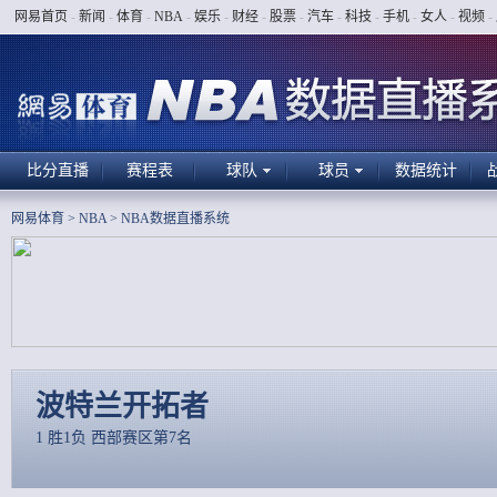
网易首页
-
新闻
-
体育
-
NBA
-
娱乐
-
财经
-
股票
-
汽车
-
科技
-
手机
-
女人
-
视频
-
比分直播
赛程表
球队
球员
数据统计
网易体育
>
NBA
>
NBA数据直播系统
波特兰开拓者
1 胜1负 西部赛区第7名