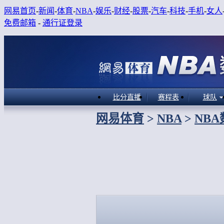
网易首页
-
新闻
-
体育
-
NBA
-
娱乐
-
财经
-
股票
-
汽车
-
科技
-
手机
-
女人
免费邮箱
-
通行证登录
比分直播
赛程表
球队
网易体育
>
NBA
>
NB