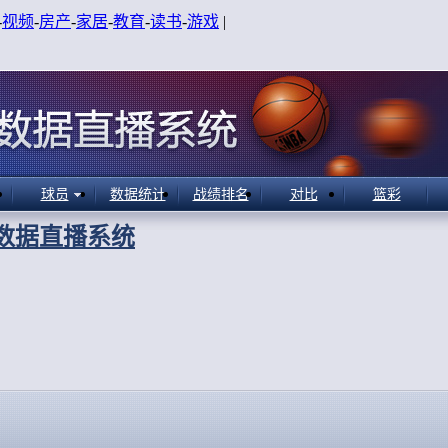
-
视频
-
房产
-
家居
-
教育
-
读书
-
游戏
|
球员
数据统计
战绩排名
对比
篮彩
A数据直播系统