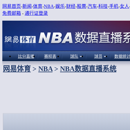
网易首页
-
新闻
-
体育
-
NBA
-
娱乐
-
财经
-
股票
-
汽车
-
科技
-
手机
-
女人
免费邮箱
-
通行证登录
比分直播
赛程表
球队
球员
数据统
网易体育
>
NBA
>
NBA数据直播系统