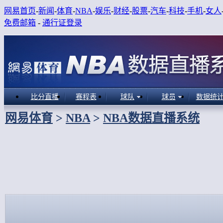
网易首页
-
新闻
-
体育
-
NBA
-
娱乐
-
财经
-
股票
-
汽车
-
科技
-
手机
-
女人
免费邮箱
-
通行证登录
比分直播
赛程表
球队
球员
数据统
网易体育
>
NBA
>
NBA数据直播系统