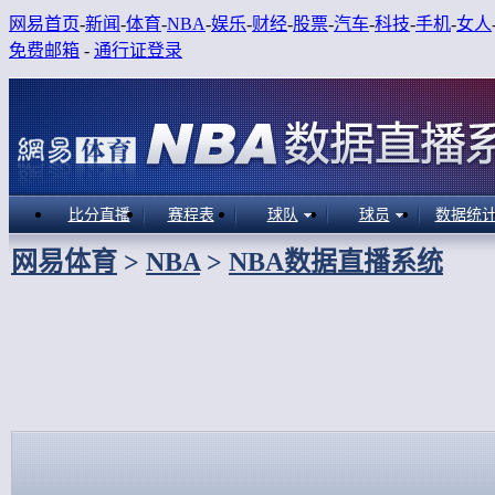
网易首页
-
新闻
-
体育
-
NBA
-
娱乐
-
财经
-
股票
-
汽车
-
科技
-
手机
-
女人
免费邮箱
-
通行证登录
比分直播
赛程表
球队
球员
数据统
网易体育
>
NBA
>
NBA数据直播系统