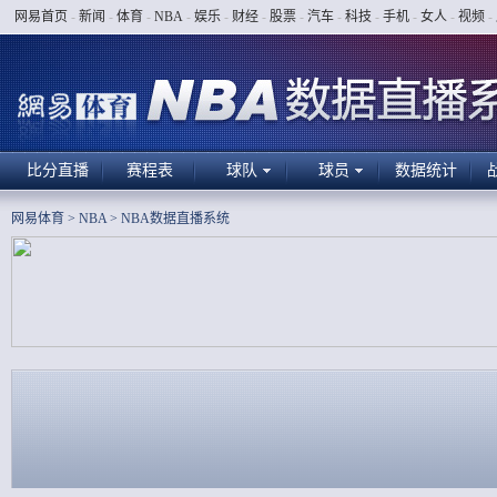
网易首页
-
新闻
-
体育
-
NBA
-
娱乐
-
财经
-
股票
-
汽车
-
科技
-
手机
-
女人
-
视频
-
比分直播
赛程表
球队
球员
数据统计
网易体育
>
NBA
>
NBA数据直播系统