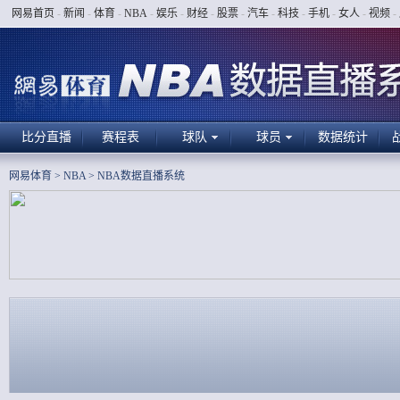
网易首页
-
新闻
-
体育
-
NBA
-
娱乐
-
财经
-
股票
-
汽车
-
科技
-
手机
-
女人
-
视频
-
比分直播
赛程表
球队
球员
数据统计
网易体育
>
NBA
>
NBA数据直播系统