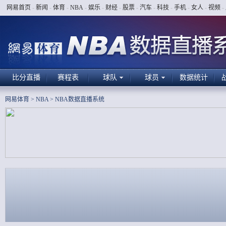
网易首页
-
新闻
-
体育
-
NBA
-
娱乐
-
财经
-
股票
-
汽车
-
科技
-
手机
-
女人
-
视频
-
比分直播
赛程表
球队
球员
数据统计
网易体育
>
NBA
>
NBA数据直播系统