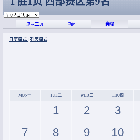
1 胜1负 西部赛区第9名
球队主页
新闻
赛程
日历模式
|
列表模式
MON一
TUE二
WED三
THU四
1
2
3
7
8
9
10