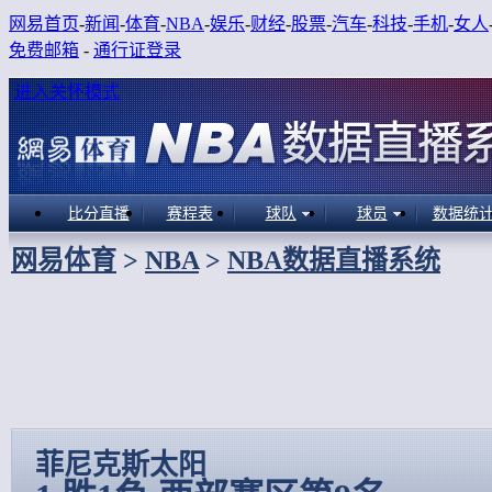
网易首页
-
新闻
-
体育
-
NBA
-
娱乐
-
财经
-
股票
-
汽车
-
科技
-
手机
-
女人
免费邮箱
-
通行证登录
进入关怀模式
比分直播
赛程表
球队
球员
数据统
网易体育
>
NBA
>
NBA数据直播系统
菲尼克斯太阳