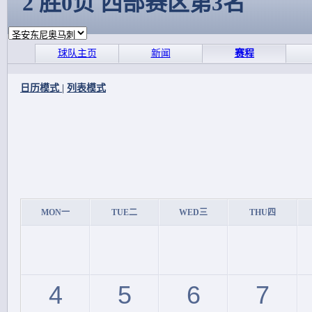
2 胜0负 西部赛区第3名
球队主页
新闻
赛程
日历模式
|
列表模式
MON一
TUE二
WED三
THU四
4
5
6
7