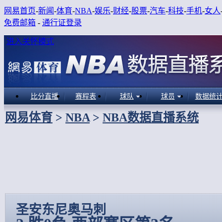
网易首页
-
新闻
-
体育
-
NBA
-
娱乐
-
财经
-
股票
-
汽车
-
科技
-
手机
-
女人
免费邮箱
-
通行证登录
进入关怀模式
比分直播
赛程表
球队
球员
数据统
网易体育
>
NBA
>
NBA数据直播系统
圣安东尼奥马刺