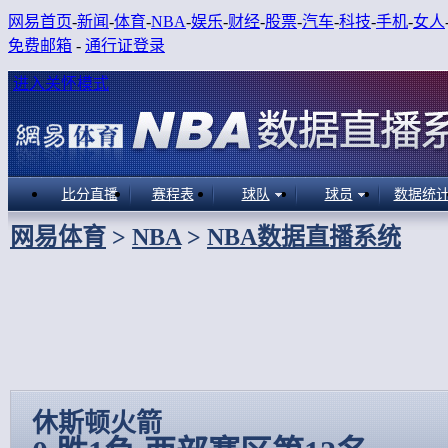
网易首页
-
新闻
-
体育
-
NBA
-
娱乐
-
财经
-
股票
-
汽车
-
科技
-
手机
-
女人
免费邮箱
-
通行证登录
进入关怀模式
比分直播
赛程表
球队
球员
数据统
网易体育
>
NBA
>
NBA数据直播系统
休斯顿火箭