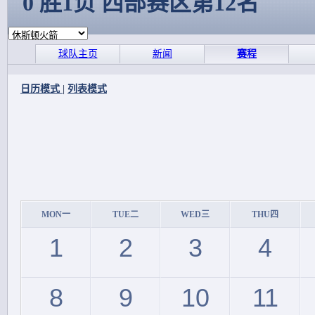
0 胜1负 西部赛区第12名
球队主页
新闻
赛程
日历模式
|
列表模式
MON一
TUE二
WED三
THU四
1
2
3
4
8
9
10
11