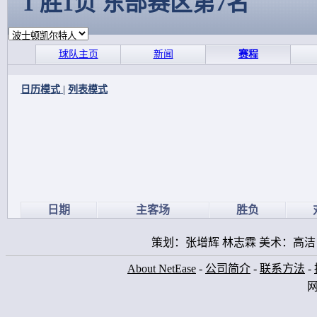
1 胜1负 东部赛区第7名
球队主页
新闻
赛程
日历模式
|
列表模式
日期
主客场
胜负
策划：张增辉 林志霖 美术：高洁
About NetEase
-
公司简介
-
联系方法
-