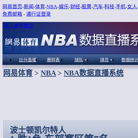
网易首页
-
新闻
-
体育
-
NBA
-
娱乐
-
财经
-
股票
-
汽车
-
科技
-
手机
-
女人
免费邮箱
-
通行证登录
进入关怀模式
比分直播
赛程表
球队
球员
数据统
网易体育
>
NBA
>
NBA数据直播系统
波士顿凯尔特人