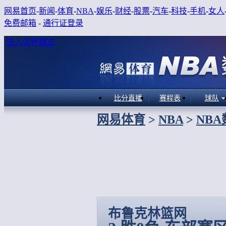
网易首页
-
新闻
-
体育
-
NBA
-
娱乐
-
财经
-
股票
-
汽车
-
科技
-
手机
-
女人
免费邮箱
-
通行证登录
进入关怀模式
比分直播
赛程表
球队
网易体育
>
NBA
>
NB
布鲁克林篮网