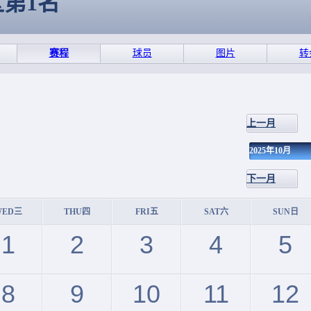
区第1名
赛程
球员
图片
转
上一月
2025年10月
下一月
WED三
THU四
FRI五
SAT六
SUN日
1
2
3
4
5
8
9
10
11
12