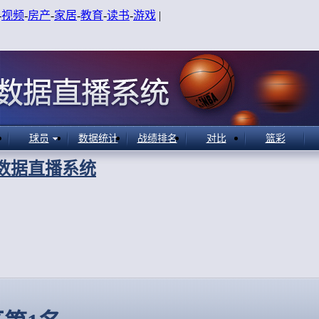
-
视频
-
房产
-
家居
-
教育
-
读书
-
游戏
|
球员
数据统计
战绩排名
对比
篮彩
A数据直播系统