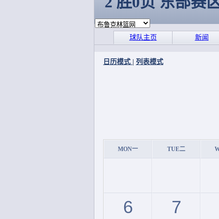
2 胜0负 东部赛
球队主页
新闻
日历模式
|
列表模式
MON一
TUE二
6
7