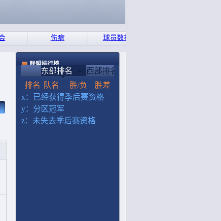
会
伤病
球员数据
联盟排行榜
东部排名
西部排名
排名
队名
胜/负
胜差
x：已经获得季后赛资格
y：分区冠军
z：未失去季后赛资格