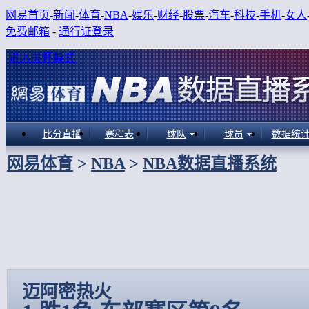
网易首页
-
新闻
-
体育
-
NBA
-
娱乐
-
财经
-
股票
-
汽车
-
科技
-
手机
-
女人
免费邮箱
-
通行证登录
进入关怀模式
比分直播
赛程表
球队
球员
数据统
网易体育
>
NBA
>
NBA数据直播系统
迈阿密热火