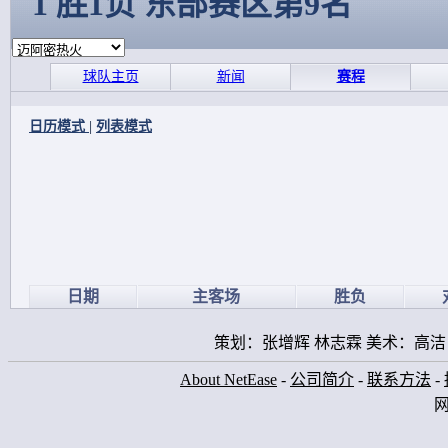
1 胜1负 东部赛区第9名
球队主页
新闻
赛程
日历模式
|
列表模式
日期
主客场
胜负
策划：张增辉 林志霖 美术：高洁
About NetEase
-
公司简介
-
联系方法
-