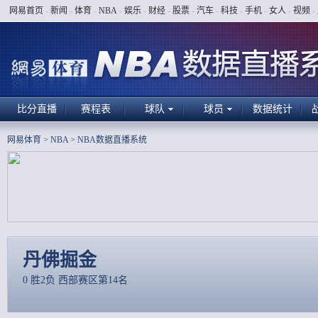
网易首页
-
新闻
-
体育
-
NBA
-
娱乐
-
财经
-
股票
-
汽车
-
科技
-
手机
-
女人
-
视频
-
比分直播
赛程表
球队
球员
数据统计
网易体育
>
NBA
>
NBA数据直播系统
丹佛掘金
0 胜2负 西部赛区第14名