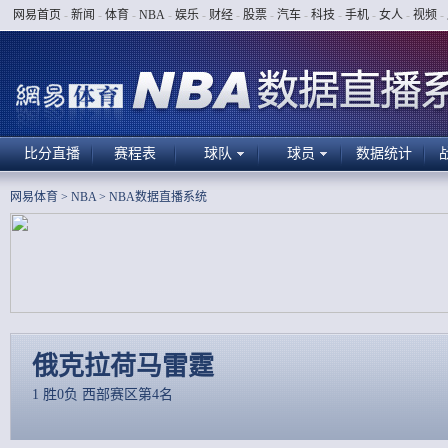
网易首页
-
新闻
-
体育
-
NBA
-
娱乐
-
财经
-
股票
-
汽车
-
科技
-
手机
-
女人
-
视频
-
比分直播
赛程表
球队
球员
数据统计
网易体育
>
NBA
>
NBA数据直播系统
俄克拉荷马雷霆
1 胜0负 西部赛区第4名