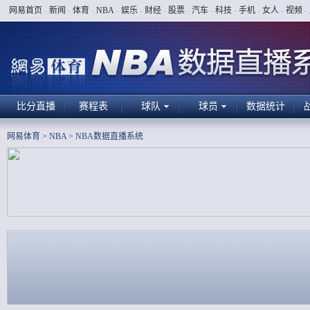
网易首页
-
新闻
-
体育
-
NBA
-
娱乐
-
财经
-
股票
-
汽车
-
科技
-
手机
-
女人
-
视频
-
比分直播
赛程表
球队
球员
数据统计
网易体育
>
NBA
>
NBA数据直播系统