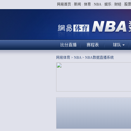
网易首页
-
新闻
-
体育
-
NBA
-
娱乐
-
财经
-
股
比分直播
赛程表
球队
网易体育
>
NBA
>
NBA数据直播系统