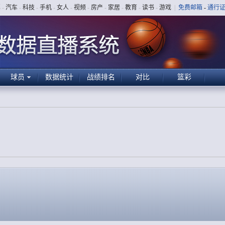
票
-
汽车
-
科技
-
手机
-
女人
-
视频
-
房产
-
家居
-
教育
-
读书
-
游戏
|
免费邮箱
-
通行
球员
数据统计
战绩排名
对比
篮彩